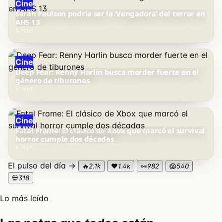
Cine
Sarah Paulson podría ser la ‘Vengadora’ del terror en
AHS 13
5 min
Cine
Deep Fear: Renny Harlin busca morder fuerte en el
género de tiburones
5 min
Cine
Fatal Frame: El clásico de Xbox que marcó el survival
horror cumple dos décadas
6 min
El pulso del día →
🔥
2.1k
❤️
1.4k
👀
982
😱
540
💀
318
Lo más leído