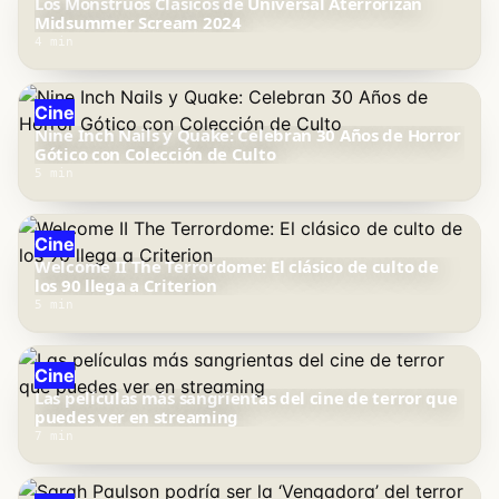
Los Monstruos Clásicos de Universal Aterrorizan
Midsummer Scream 2024
4 min
Cine
Nine Inch Nails y Quake: Celebran 30 Años de Horror
Gótico con Colección de Culto
5 min
Cine
Welcome II The Terrordome: El clásico de culto de
los 90 llega a Criterion
5 min
Cine
Las películas más sangrientas del cine de terror que
puedes ver en streaming
7 min