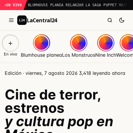
EN VIVO
BLUMHOUSE PLANEA RELANZAR LA SAGA PUPPET MASTER
LaCentral24
L24
＋
En vivo
Blumhouse planea
Los Monstruos
Nine Inch
Welcom
Edición ·
viernes, 7 agosto 2026
3,418
leyendo ahora
Cine de terror,
estrenos
y cultura pop en