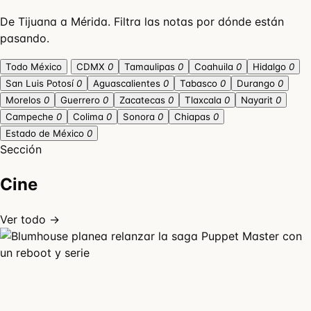
De Tijuana a Mérida. Filtra las notas por dónde están
pasando.
Todo México
CDMX
0
Tamaulipas
0
Coahuila
0
Hidalgo
0
San Luis Potosí
0
Aguascalientes
0
Tabasco
0
Durango
0
Morelos
0
Guerrero
0
Zacatecas
0
Tlaxcala
0
Nayarit
0
Campeche
0
Colima
0
Sonora
0
Chiapas
0
Estado de México
0
Sección
Cine
Ver todo →