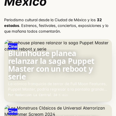
México
Periodismo cultural desde la Ciudad de México y los
32
estados
. Estrenos, festivales, conciertos, exposiciones y lo
que mañana todos comentarán.
Cine
Blumhouse planea
relanzar la saga Puppet
Master con un reboot y
serie
La icónica franquicia de terror de Full Moon Features,
Puppet Master, podría regresar a la pantalla grande
con un reinicio cinematográfico y una serie…
Por Redacción La Central 24
·
5 min
PORTADA
Cine